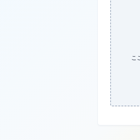
【投稿する際
本企画に応
投稿される
ものに限りま
虚偽の情報
著作権や著
他人のプラ
投稿者が未
こ
【投稿動画に
お送りいただ
番組やイン
して正当な
さい）

お送りいた
ず電話番号を
投稿作品の
基づき決定
せん。

投稿作品の