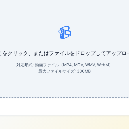
の注意事項】

募して頂く場合は、この利用規約に同意して頂く必要があります。

動画および写真（以下あわせて「投稿作品」といいます。）は、投稿者ご自身
す。

📹
を含む動画や写真を投稿することは、絶対にしないで下さい。

作隣接権など他人のいかなる権利も侵害していないものを、投稿して下さい。

イバシーや人権を侵害するもの、公序良俗に反するものは、投稿しないで下さい
成年（18歳未満）である場合は、保護者の了解を得たうえで、投稿して下さい。
こをクリック、またはファイルをドロップしてアップロ
ついて】

対応形式: 動画ファイル（MP4, MOV, WMV, WebM）
いた投稿作品は、サントリー1万人の第九2025およびMBS・JNN系列各局
最大ファイルサイズ: 300MB
ターネット配信等で利用されることがあります。（投稿される場合、このよう
権利をもっていない場合、投稿者が、責任を問われる可能性があることを、予
だいた投稿作品について、MBSからお問い合わせさせていただくことがあり
ご記入下さい。

放送・インタ－ネット配信の採用可否、利用時期、利用期間等については、M
します。なお、これらの基準、可否についてのお問い合わせには一切応じるこ
データ等は、一切返却致しません。
