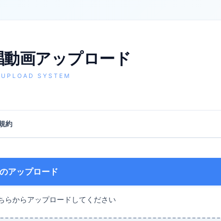
唱動画アップロード
 UPLOAD SYSTEM
規約


のアップロード
ー1万人の第九2025　リモート合唱企画」（以下「本企画」といいます。）は
下「MBS」といいます。）が開催する募集企画です。

ちらからアップロードしてください