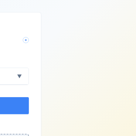
▼
、株式会社